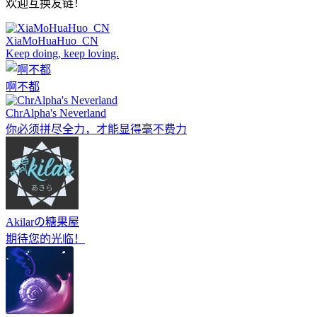
欢迎互换友链！
XiaMoHuaHuo_CN
Keep doing, keep loving.
啊不都
ChrAlpha's Neverland
你必须拼尽全力，才能显得毫不费力
Akilarの糖果屋
期待您的光临！