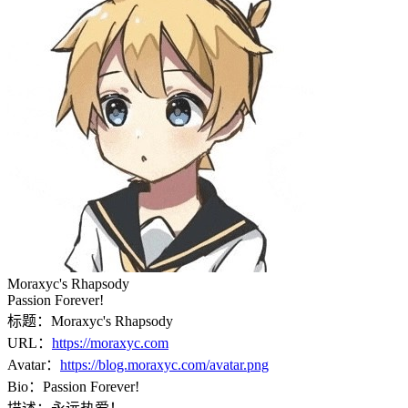
Moraxyc's Rhapsody
Passion Forever!
标题：
Moraxyc's Rhapsody
URL：
https://moraxyc.com
Avatar：
https://blog.moraxyc.com/avatar.png
Bio：
Passion Forever!